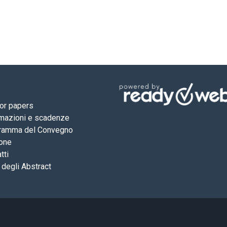
for papers
rmazioni e scadenze
ramma del Convegno
one
tti
 degli Abstract