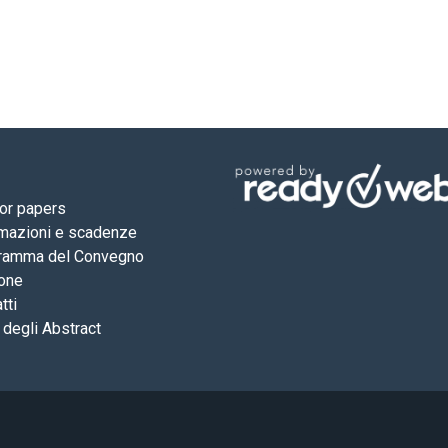
for papers
rmazioni e scadenze
ramma del Convegno
one
tti
 degli Abstract