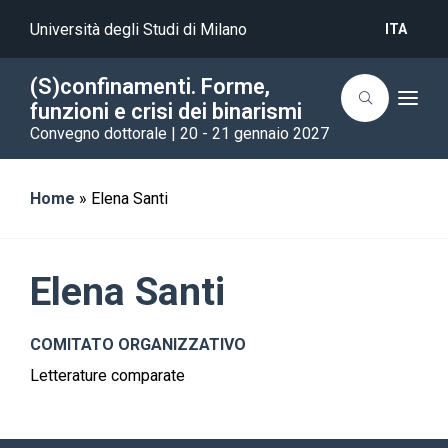
Università degli Studi di Milano
ITA
(S)confinamenti. Forme,
T
funzioni e crisi dei binarismi
o
Convegno dottorale | 20 - 21 gennaio 2027
g
g
l
e
n
Home
»
Elena Santi
a
v
i
g
a
Elena Santi
t
i
o
n
COMITATO ORGANIZZATIVO
Letterature comparate