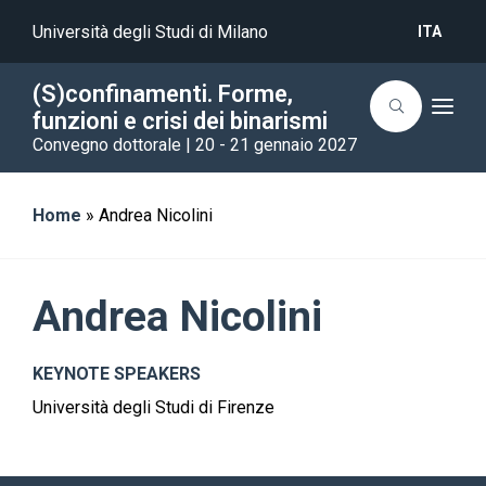
Università degli Studi di Milano
ITA
(S)confinamenti. Forme,
T
funzioni e crisi dei binarismi
o
Convegno dottorale | 20 - 21 gennaio 2027
g
g
l
e
n
Home
»
Andrea Nicolini
a
v
i
g
a
Andrea Nicolini
t
i
o
n
KEYNOTE SPEAKERS
Università degli Studi di Firenze