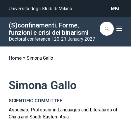
Università degli Studi di Milano
ENG
(S)confinamenti. Forme,
T
funzioni e crisi dei binarismi
o
Doctoral conference | 20-21 January 2027
g
g
l
e
n
Home
»
Simona Gallo
a
v
i
g
a
Simona Gallo
t
i
o
n
SCIENTIFIC COMMITTEE
Associate Professor in Languages and Literatures of
China and South-Eastern Asia